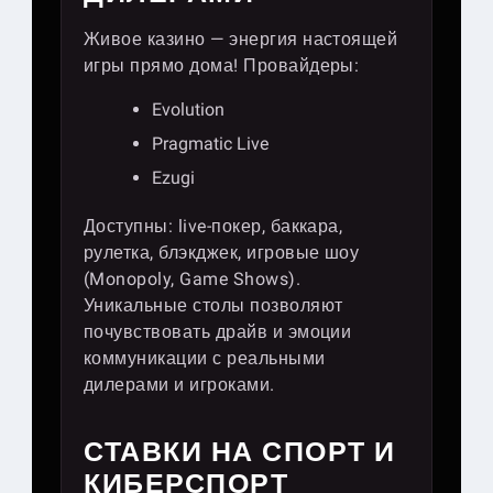
Живое казино — энергия настоящей
игры прямо дома! Провайдеры:
Evolution
Pragmatic Live
Ezugi
Доступны: live-покер, баккара,
рулетка, блэкджек, игровые шоу
(Monopoly, Game Shows).
Уникальные столы позволяют
почувствовать драйв и эмоции
коммуникации с реальными
дилерами и игроками.
СТАВКИ НА СПОРТ И
КИБЕРСПОРТ