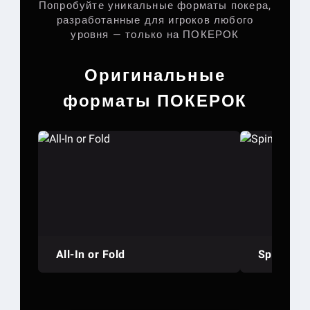
Попробуйте уникальные форматы покера,
разработанные для игроков любого
уровня — только на ПОКЕРОК
Оригинальные
форматы ПОКЕРОК
All-In or Fold
Spin & Go