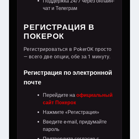
Поддержка 24/7 через онлайн-
чат и Телеграм
РЕГИСТРАЦИЯ В
ПОКЕРОК
Регистрироваться в PokerOK просто
— всего две опции, обе за 1 минуту.
Регистрация по электронной
почте
Перейдите на
официальный
сайт Покерок
Нажмите «Регистрация»
Введите e-mail, придумайте
пароль
Подтвердите согласие с