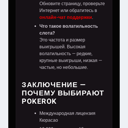
Обновите страницу, проверьте
Интернет или обратитесь в
онлайн-чат поддержки
.
Что такое волатильность
слота?
Это частота и размер
выигрышей. Высокая
волатильность — редкие,
крупные выигрыши, низкая —
частые, но небольшие.
ЗАКЛЮЧЕНИЕ —
ПОЧЕМУ ВЫБИРАЮТ
POKEROK
Международная лицензия
Кюрасао