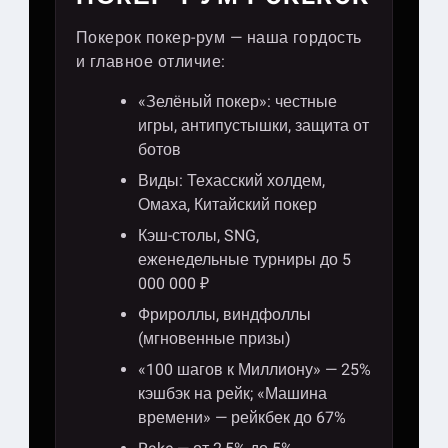
Покерок покер-рум — наша гордость
и главное отличие:
«Зелёный покер»: честные
игры, антипустышки, защита от
ботов
Виды: Техасский холдем,
Омаха, Китайский покер
Кэш-столы, SNG,
еженедельные турниры до 5
000 000 ₽
Фрироллы, виндфоллы
(мгновенные призы)
«100 шагов к Миллиону» — 25%
кэшбэк на рейк; «Машина
времени» — рейкбек до 67%