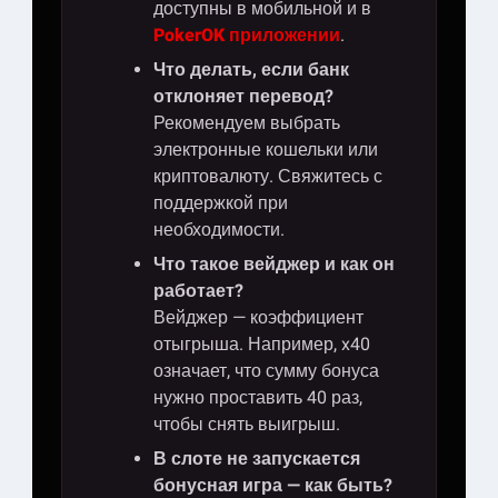
доступны в мобильной и в
PokerOK приложении
.
Что делать, если банк
отклоняет перевод?
Рекомендуем выбрать
электронные кошельки или
криптовалюту. Свяжитесь с
поддержкой при
необходимости.
Что такое вейджер и как он
работает?
Вейджер — коэффициент
отыгрыша. Например, x40
означает, что сумму бонуса
нужно проставить 40 раз,
чтобы снять выигрыш.
В слоте не запускается
бонусная игра — как быть?