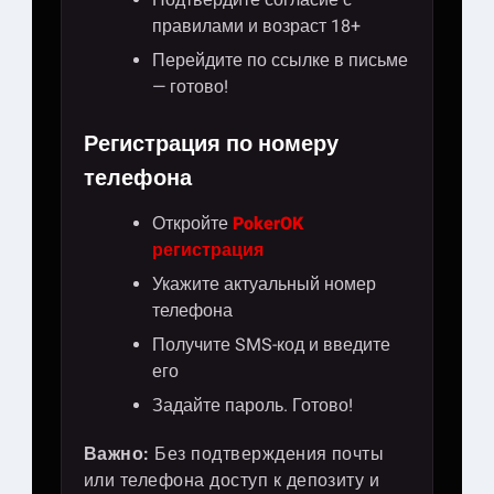
правилами и возраст 18+
Перейдите по ссылке в письме
— готово!
Регистрация по номеру
телефона
Откройте
PokerOK
регистрация
Укажите актуальный номер
телефона
Получите SMS-код и введите
его
Задайте пароль. Готово!
Важно:
Без подтверждения почты
или телефона доступ к депозиту и