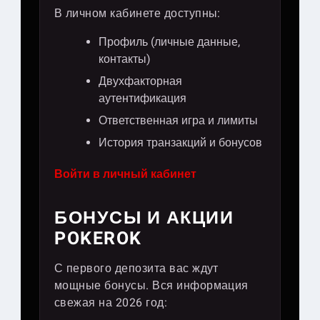
В личном кабинете доступны:
Профиль (личные данные,
контакты)
Двухфакторная
аутентификация
Ответственная игра и лимиты
История транзакций и бонусов
Войти в личный кабинет
БОНУСЫ И АКЦИИ
POKEROK
С первого депозита вас ждут
мощные бонусы. Вся информация
свежая на 2026 год: