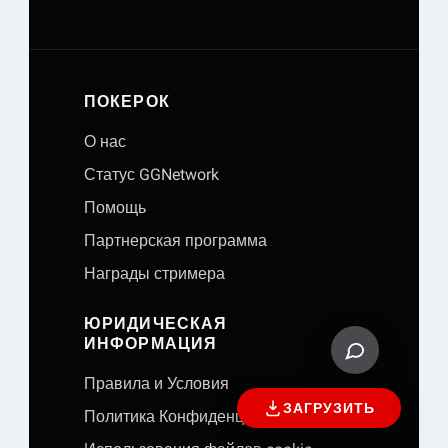
ПОКЕРОК
О нас
Статус GGNetwork
Помощь
Партнерская программа
Награды стримера
ЮРИДИЧЕСКАЯ
ИНФОРМАЦИЯ
Правила и Условия
ЗАГРУЗИТЬ
Политика Конфиденциальности