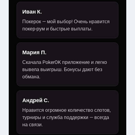
Иван К.
Покерок — мой выбор! Очень нравится
покер-рум и быстрые выплаты.
Мария П.
Скачала PokerOK приложение и легко
вывела выигрыш. Бонусы дают без
обмана.
Андрей С.
Нравится огромное количество слотов,
турниры и служба поддержки — всегда
на связи.