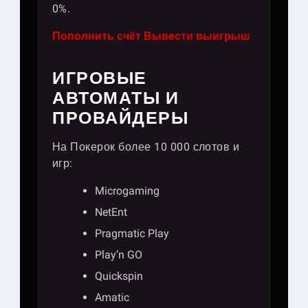
0%.
Пополнить счёт
Вывести выигрыш
ИГРОВЫЕ
АВТОМАТЫ И
ПРОВАЙДЕРЫ
На Покерок более 10 000 слотов и
игр:
Microgaming
NetEnt
Pragmatic Play
Play’n GO
Quickspin
Amatic