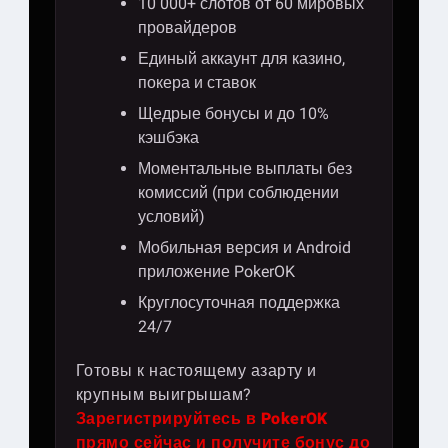
10 000+ слотов от 60 мировых
провайдеров
Единый аккаунт для казино,
покера и ставок
Щедрые бонусы и до 10%
кэшбэка
Моментальные выплаты без
комиссий (при соблюдении
условий)
Мобильная версия и Android
приложение PokerOK
Круглосуточная поддержка
24/7
Готовы к настоящему азарту и
крупным выигрышам?
Зарегистрируйтесь в PokerOK
прямо сейчас и получите бонус до