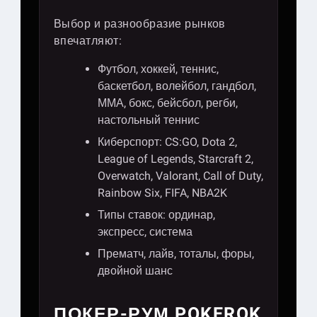
Выбор и разнообразие рынков
впечатляют:
Футбол, хоккей, теннис,
баскетбол, волейбол, гандбол,
ММА, бокс, бейсбол, регби,
настольный теннис
Киберспорт: CS:GO, Dota 2,
League of Legends, Starcraft 2,
Overwatch, Valorant, Call of Duty,
Rainbow Six, FIFA, NBA2K
Типы ставок: ординар,
экспресс, система
Прематч, лайв, тоталы, форы,
двойной шанс
ПОКЕР-РУМ POKEROK